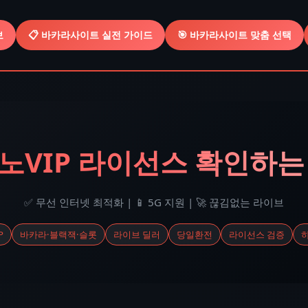
보
📋 바카라사이트 실전 가이드
🎯 바카라사이트 맞춤 선택
노VIP 라이선스 확인하는
✅ 무선 인터넷 최적화 | 📱 5G 지원 | 🚀 끊김없는 라이브
P
바카라·블랙잭·슬롯
라이브 딜러
당일환전
라이선스 검증