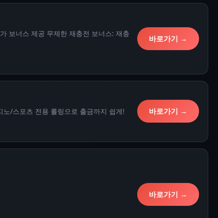
 추가 보너스 제공 무제한 재충전 보너스: 재충
바로가기 →
바로가기 →
/카지노/스포츠 전용 롤링으로 출금까지 쉽게!
바로가기 →