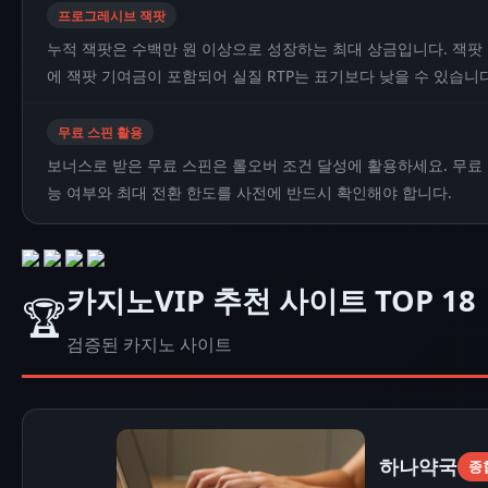
프로그레시브 잭팟
누적 잭팟은 수백만 원 이상으로 성장하는 최대 상금입니다. 잭팟 
에 잭팟 기여금이 포함되어 실질 RTP는 표기보다 낮을 수 있습니다
무료 스핀 활용
보너스로 받은 무료 스핀은 롤오버 조건 달성에 활용하세요. 무료
능 여부와 최대 전환 한도를 사전에 반드시 확인해야 합니다.
카지노VIP 추천 사이트 TOP 18
🏆
검증된 카지노 사이트
하나약국
종