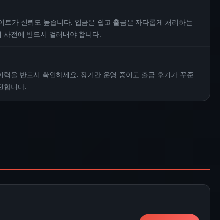
사이트가 신뢰도 높습니다. 입금은 쉽고 출금은 까다롭게 처리하는
 사전에 반드시 걸러내야 합니다.
이력을 반드시 확인하세요. 장기간 운영 중이고 출금 후기가 꾸준
전합니다.