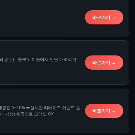
바로가기 →
막 배팅의 순간! · 룰렛 테이블에서 만난 매력적인
바로가기 →
슬롯 첫,매충전 5~10% ➡️실시간 리베이트 이벤트 슬
바로가기 →
테더, 가상),출금으로 고액도 OK