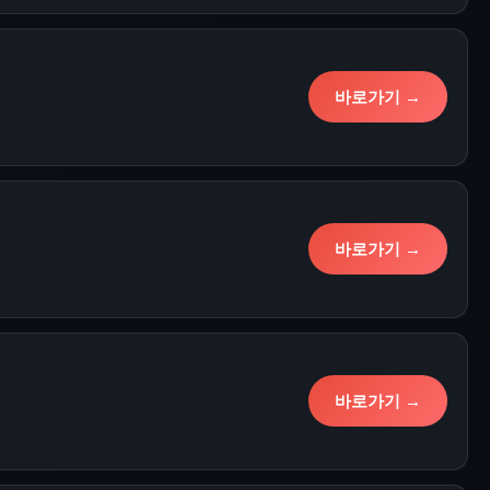
바로가기 →
바로가기 →
바로가기 →