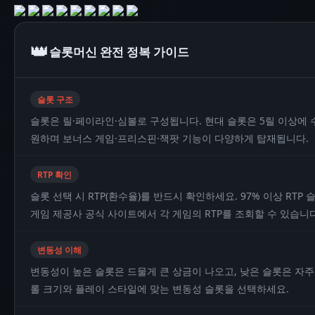
👑
슬롯머신 완전 정복 가이드
슬롯 구조
슬롯은 릴·페이라인·심볼로 구성됩니다. 현대 슬롯은 5릴 이상에
원하며 보너스 게임·프리스핀·잭팟 기능이 다양하게 탑재됩니다.
RTP 확인
슬롯 선택 시 RTP(환수율)를 반드시 확인하세요. 97% 이상 RT
게임 제공사 공식 사이트에서 각 게임의 RTP를 조회할 수 있습니다
변동성 이해
변동성이 높은 슬롯은 드물게 큰 상금이 나오고, 낮은 슬롯은 자주
롤 크기와 플레이 스타일에 맞는 변동성 슬롯을 선택하세요.