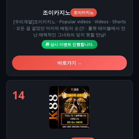
조이카지노
조이카지노
[우리계열]조이카지노 · Popular videos · Videos · Shorts
· 모든 걸 걸었던 마지막 배팅의 순간! · 룰렛 테이블에서 만
난 매력적인 그녀와의 잊지 못할 만남!
🎁 상시 이벤트 진행합니다.
바로가기 →
14