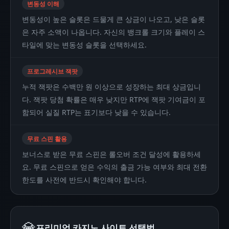
변동성 이해
변동성이 높은 슬롯은 드물게 큰 상금이 나오고, 낮은 슬롯
은 자주 소액이 나옵니다. 자신의 뱅크롤 크기와 플레이 스
타일에 맞는 변동성 슬롯을 선택하세요.
프로그레시브 잭팟
누적 잭팟은 수백만 원 이상으로 성장하는 최대 상금입니
다. 잭팟 당첨 확률은 매우 낮지만 RTP에 잭팟 기여금이 포
함되어 실질 RTP는 표기보다 낮을 수 있습니다.
무료 스핀 활용
보너스로 받은 무료 스핀은 롤오버 조건 달성에 활용하세
요. 무료 스핀으로 얻은 수익의 출금 가능 여부와 최대 전환
한도를 사전에 반드시 확인해야 합니다.
💎
프리미엄 카지노 사이트 선택법