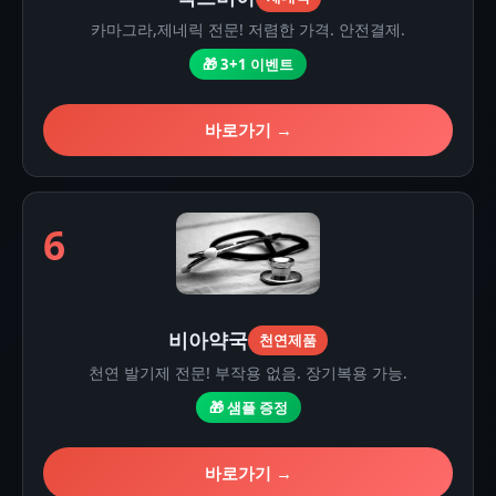
카마그라,제네릭 전문! 저렴한 가격. 안전결제.
🎁 3+1 이벤트
바로가기 →
6
비아약국
천연제품
천연 발기제 전문! 부작용 없음. 장기복용 가능.
🎁 샘플 증정
바로가기 →