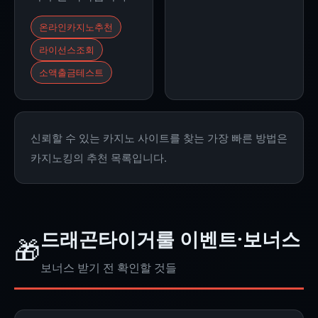
온라인카지노추천
라이선스조회
소액출금테스트
신뢰할 수 있는 카지노 사이트를 찾는 가장 빠른 방법은
카지노킹의 추천 목록입니다.
드래곤타이거룰 이벤트·보너스
🎁
보너스 받기 전 확인할 것들