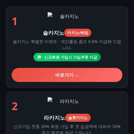
1
솔카지노
카지노/베팅
솔카지노 특별한 이벤트 · 개인롤링 콤프 0.6% 지급해 드립
니다.
🎁 · 신규회원 가입시 가입쿠폰 지급
바로가기 →
2
라카지노
슬롯카지노
신규가입 첫충 30% 회원 가입 후 첫 입금액에 대하여 30%
추가 충전을 하여 드립니다.