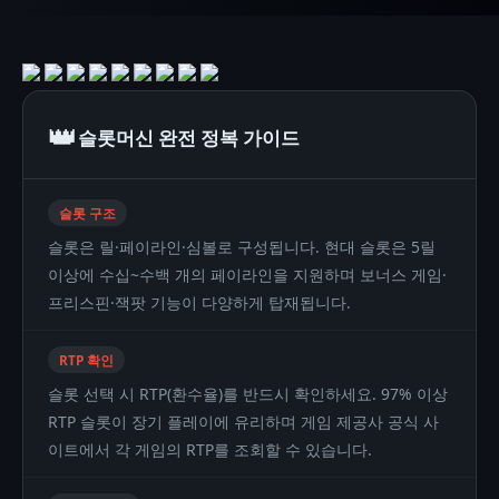
👑
슬롯머신 완전 정복 가이드
슬롯 구조
슬롯은 릴·페이라인·심볼로 구성됩니다. 현대 슬롯은 5릴
이상에 수십~수백 개의 페이라인을 지원하며 보너스 게임·
프리스핀·잭팟 기능이 다양하게 탑재됩니다.
RTP 확인
슬롯 선택 시 RTP(환수율)를 반드시 확인하세요. 97% 이상
RTP 슬롯이 장기 플레이에 유리하며 게임 제공사 공식 사
이트에서 각 게임의 RTP를 조회할 수 있습니다.