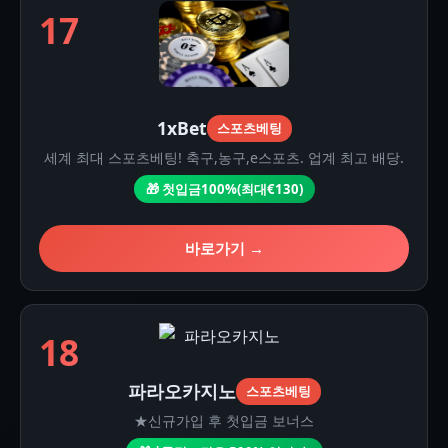
17
1xBet
스포츠베팅
세계 최대 스포츠베팅! 축구,농구,e스포츠. 업계 최고 배당.
🎁 첫입금100%(최대€130)
바로가기 →
18
파라오카지노
스포츠베팅
★신규가입 후 첫입금 보너스