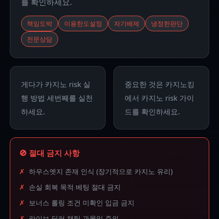
를 확인하세요.
책임도박
이용한도설정
자기배제
냉정한판단
전문상담
게다가 카지노 risk 실
중요한 것은 카지노킹
행 방법 세번째를 실천
에서 카지노 risk 가이
하세요.
드를 확인하세요.
🚫 절대 금지 사항
✗
하우스엣지 존재 인식 (장기적으로 카지노 유리)
✗
손실 회복 목적 베팅 절대 금지
✗
보너스 롤링 조건 미확인 입금 금지
✗
라이브 딜러 채팅 과몰입 주의