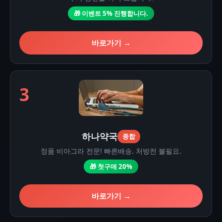
🎁 이벤트 5% 진행합니다.
바로가기 →
3
하나약국
종합
정품 비아그라 전문! 빠른배송. 처방전 불필요.
🎁 첫구매 20%
바로가기 →