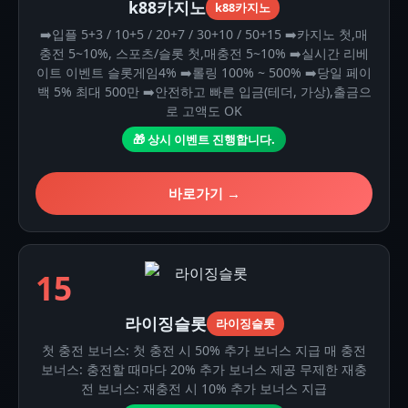
k88카지노
k88카지노
➡️입플 5+3 / 10+5 / 20+7 / 30+10 / 50+15 ➡️카지노 첫,매
충전 5~10%, 스포츠/슬롯 첫,매충전 5~10% ➡️실시간 리베
이트 이벤트 슬롯게임4% ➡️롤링 100% ~ 500% ➡️당일 페이
백 5% 최대 500만 ➡️안전하고 빠른 입금(테더, 가상),출금으
로 고액도 OK
🎁 상시 이벤트 진행합니다.
바로가기 →
15
라이징슬롯
라이징슬롯
첫 충전 보너스: 첫 충전 시 50% 추가 보너스 지급 매 충전
보너스: 충전할 때마다 20% 추가 보너스 제공 무제한 재충
전 보너스: 재충전 시 10% 추가 보너스 지급